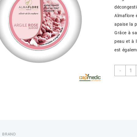
décongesti
Almaflore é
apaise la p
Grâce à sa
peau et à 
est égalem
quant
-
de
ALMA
ARGI
ROSE
BRAND