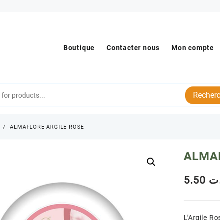
Boutique
Contacter nous
Mon compte
Recherc
s
ALMAFLORE ARGILE ROSE
ALMA
5.50
ت
L’Argile R