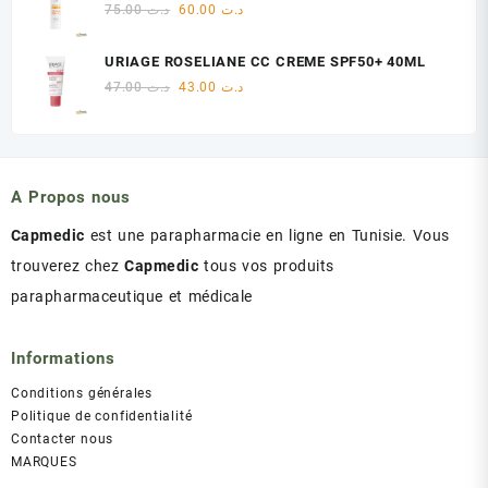
était :
est :
Le
Le
75.00
د.ت
60.00
د.ت
د.ت 60.00.
د.ت 75.00.
prix
prix
initial
actuel
URIAGE ROSELIANE CC CREME SPF50+ 40ML
était :
est :
Le
Le
47.00
د.ت
43.00
د.ت
د.ت 60.00.
د.ت 75.00.
prix
prix
initial
actuel
était :
est :
د.ت 43.00.
د.ت 47.00.
A Propos nous
Capmedic
est une parapharmacie en ligne en Tunisie. Vous
trouverez chez
Capmedic
tous vos produits
parapharmaceutique et médicale
Informations
Conditions générales
Politique de confidentialité
Contacter nous
MARQUES