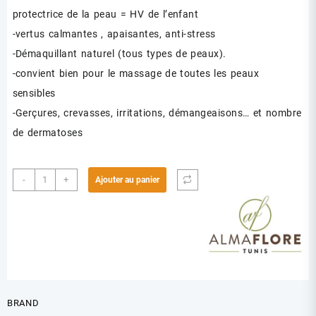
protectrice de la peau = HV de l’enfant
-vertus calmantes , apaisantes, anti-stress
-Démaquillant naturel (tous types de peaux).
-convient bien pour le massage de toutes les peaux
sensibles
-Gerçures, crevasses, irritations, démangeaisons… et nombre
de dermatoses
quantité
-
+
Ajouter au panier
de
ALMAFLORE
H.V
D
AMANDE
DOUCE
50ML
BRAND