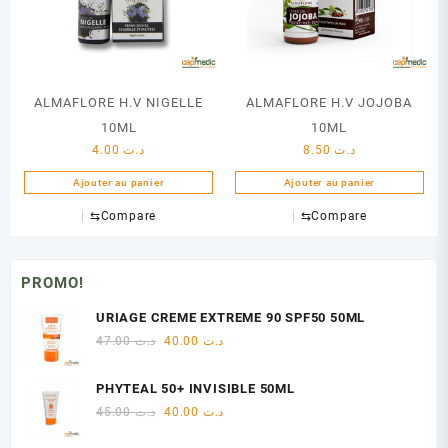
ALMAFLORE H.V NIGELLE
ALMAFLORE H.V JOJOBA
10ML
10ML
4.00
د.ت
8.50
د.ت
Ajouter au panier
Ajouter au panier
⇆
Compare
⇆
Compare
PROMO!
URIAGE CREME EXTREME 90 SPF50 50ML
Le
Le
47.00
د.ت
40.00
د.ت
prix
prix
initial
actuel
PHYTEAL 50+ INVISIBLE 50ML
était :
est :
Le
Le
45.00
د.ت
40.00
د.ت
د.ت 40.00.
د.ت 47.00.
prix
prix