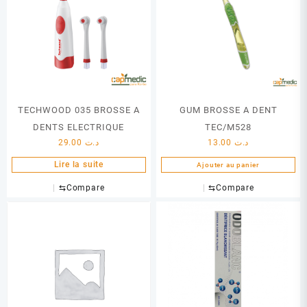
TECHWOOD 035 BROSSE A
GUM BROSSE A DENT
DENTS ELECTRIQUE
TEC/M528
29.00
د.ت
13.00
د.ت
Lire la suite
Ajouter au panier
⇆
Compare
⇆
Compare