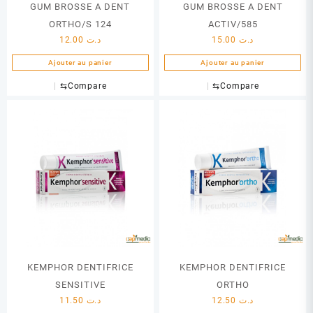
GUM BROSSE A DENT
GUM BROSSE A DENT
ORTHO/S 124
ACTIV/585
12.00
د.ت
15.00
د.ت
Ajouter au panier
Ajouter au panier
⇆
Compare
⇆
Compare
KEMPHOR DENTIFRICE
KEMPHOR DENTIFRICE
SENSITIVE
ORTHO
11.50
د.ت
12.50
د.ت