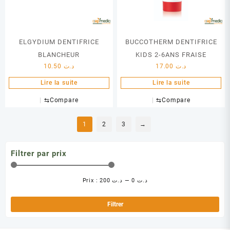
ELGYDIUM DENTIFRICE
BUCCOTHERM DENTIFRICE
BLANCHEUR
KIDS 2-6ANS FRAISE
10.50
د.ت
17.00
د.ت
Lire la suite
Lire la suite
⇆
Compare
⇆
Compare
1
2
3
→
Filtrer par prix
Prix :
د.ت 200
—
د.ت 0
Pri
Pri
min
ma
Filtrer