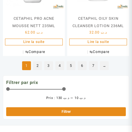
CETAPHIL PRO ACNE
CETAPHIL OILY SKIN
MOUSSE NETT 235ML
CLEANSER LOTION 236ML
62.00
د.ت
32.00
د.ت
Lire la suite
Lire la suite
⇆
Compare
⇆
Compare
1
2
3
4
5
6
7
→
Filtrer par prix
Prix :
د.ت 130
—
د.ت 10
Pri
Pri
min
ma
Filtrer