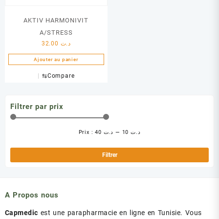
AKTIV HARMONIVIT
A/STRESS
32.00
د.ت
Ajouter au panier
⇆
Compare
Filtrer par prix
Prix :
د.ت 40
—
د.ت 10
Pri
Pri
min
ma
Filtrer
A Propos nous
Capmedic
est une parapharmacie en ligne en Tunisie. Vous