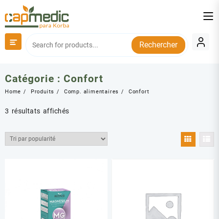
Skip
to
content
Rechercher
Catégorie :
Confort
Home
Produits
Comp. alimentaires
Confort
Trié
3 résultats affichés
par
popularité