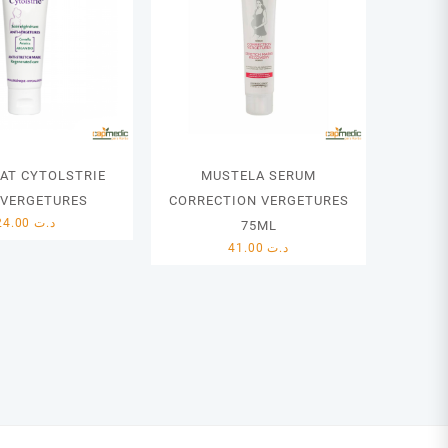
AT CYTOLSTRIE
MUSTELA SERUM
 VERGETURES
CORRECTION VERGETURES
24.00
د.ت
75ML
41.00
د.ت