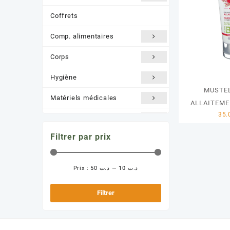
Coffrets
Comp. alimentaires
Corps
Hygiène
MUSTE
Matériels médicales
ALLAITEME
Nature /BIO
Filtrer par prix
Orthopédie
Santé et Bien être
Prix :
د.ت 50
—
د.ت 10
Prix
Prix
Solaire
min
max
Filtrer