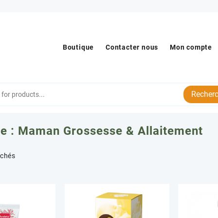
Boutique
Contacter nous
Mon compte
Recherc
e :
Maman Grossesse & Allaitement
Trié
ichés
par
popularité