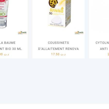
LA BAUME
COUSSINETS
CYTOLN
NT BIO 30 ML
D’ALLAITEMENT RENOVA
ANTI
35.00
د.ت
17.50
د.ت