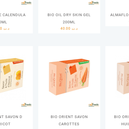
E CALENDULA
BIO OIL DRY SKIN GEL
ALMAFLO
0ML
200ML
8.00
د.ت
40.00
د.ت
NT SAVON D
BIO ORIENT SAVON
BIO OR
RICOT
CAROTTES
HUI