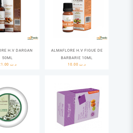
RE H.V DARGAN
ALMAFLORE H.V FIGUE DE
50ML
BARBARIE 10ML
21.00
د.ت
10.00
د.ت