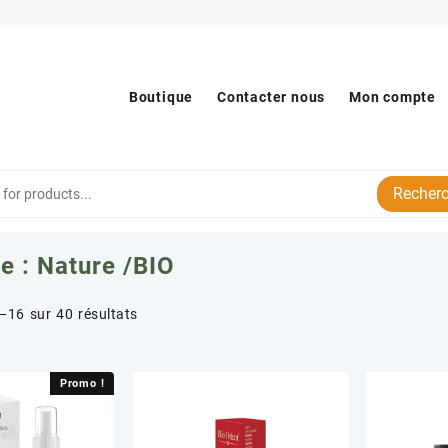
Boutique
Contacter nous
Mon compte
Recherc
e :
Nature /BIO
Trié
–16 sur 40 résultats
par
popularité
Promo !