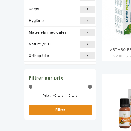
Corps
Hygiène
Matériels médicales
Nature /BIO
ARTHRO F
Orthopédie
22.00
.ت
Santé et Bien être
Filtrer par prix
Solaire
Prix :
د.ت 40
—
د.ت 0
Prix
Prix
min
max
Filtrer