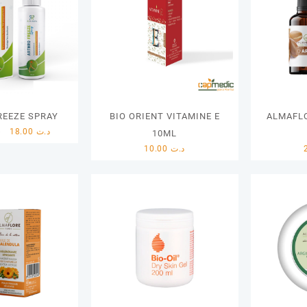
REEZE SPRAY
BIO ORIENT VITAMINE E
ALMAFLO
Le
Le
د
18.00
د.ت
10ML
prix
prix
10.00
د.ت
initial
actuel
était :
est :
د.ت 18.00.
د.ت 22.00.