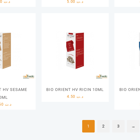
5.00
د.ت
5.00
د.ت
T HV SESAME
BIO ORIENT HV RICIN 10ML
BIO ORIE
4.50
د.ت
0ML
14.50
د.ت
1
2
3
→