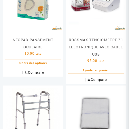
NEOPAD PANSEMENT
ROSSMAX TENSIOMETRE Z1
OCULAIRE
ELECTRONIQUE AVEC CABLE
10.00
د.ت
USB
95.00
د.ت
Choix des options
Ce
Ajouter au panier
⇆
Compare
produit
⇆
Compare
a
plusieurs
variations.
Les
options
peuvent
être
choisies