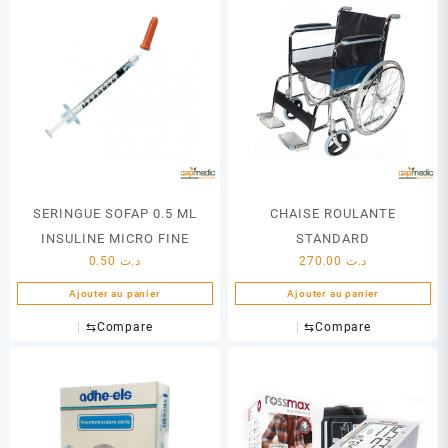
plusieurs
variations.
Les
options
peuvent
être
choisies
sur
la
page
SERINGUE SOFAP 0.5 ML
CHAISE ROULANTE
du
INSULINE MICRO FINE
STANDARD
produit
0.50
د.ت
270.00
د.ت
Ajouter au panier
Ajouter au panier
⇆
Compare
⇆
Compare