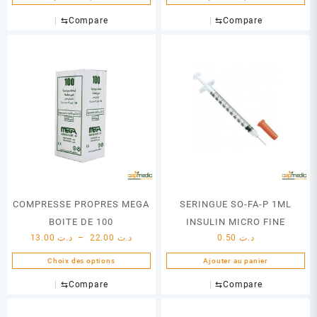
⇆
Compare
⇆
Compare
COMPRESSE PROPRES MEGA
SERINGUE SO-FA-P 1ML
BOITE DE 100
INSULIN MICRO FINE
Plage
13.00
د.ت
–
22.00
د.ت
0.50
د.ت
de
Choix des options
Ajouter au panier
prix :
Ce
د.ت 13.00
⇆
Compare
⇆
Compare
produit
à
a
د.ت 22.00