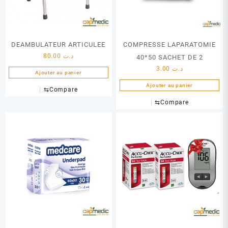
sur
la
page
du
DEAMBULATEUR ARTICULEE
COMPRESSE LAPARATOMIE
produit
80.00
د.ت
40*50 SACHET DE 2
3.00
د.ت
Ajouter au panier
Ajouter au panier
⇆
Compare
⇆
Compare