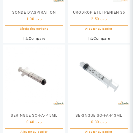
du
SONDE D’ASPIRATION
URODROP ETUI PENIEN 35
produit
1.00
د.ت
2.50
د.ت
Choix des options
Ajouter au panier
Ce
⇆
Compare
⇆
Compare
produit
a
plusieurs
variations.
Les
options
peuvent
être
choisies
sur
la
page
SERINGUE SO-FA-P 5ML
SERINGUE SO-FA-P 3ML
du
0.40
د.ت
0.30
د.ت
produit
Ajouter au panier
Ajouter au panier