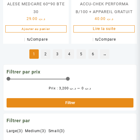
ALESE MEDCARE 60*90 BTE
ACCU-CHEK PERFORMA
30
B/100 + APPAREIL GRATUIT
29.00
د.ت
40.00
د.ت
Lire la suite
Ajouter au panier
⇆
Compare
⇆
Compare
1
2
3
4
5
6
→
Filtrer par prix
Prix :
د.ت 3,200
—
د.ت 0
Pri
Pri
min
ma
Filtrer
Filtrer par
Large
(3)
Medium
(3)
Small
(3)