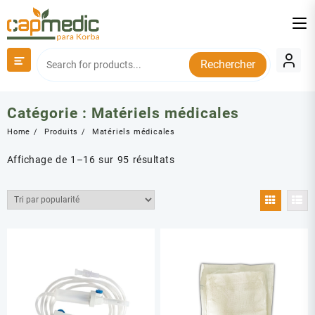
Skip
to
content
Rechercher
Catégorie :
Matériels médicales
Home
Produits
Matériels médicales
Trié
Affichage de 1–16 sur 95 résultats
par
popularité