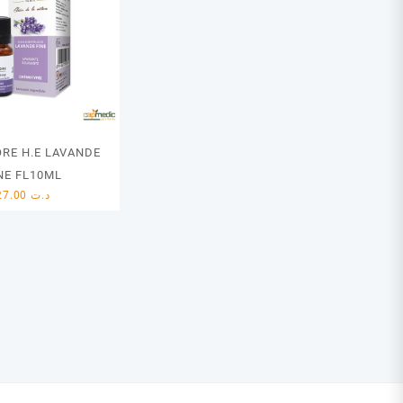
RE H.E LAVANDE
NE FL10ML
27.00
د.ت