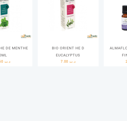
 HE DE MENTHE
BIO ORIENT HE D
ALMAFLO
0ML
EUCALYPTUS
FI
10.50
د.ت
7.00
د.ت