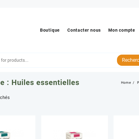
Boutique
Contacter nous
Mon compte
Recherc
e :
Huiles essentielles
Home
Trié
ichés
par
popularité