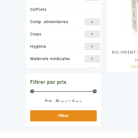
Coffrets
Comp. alimentaires
Corps
Hygiène
BIO ORIENT
Matériels médicales
1
Nature /BIO
Filtrer par prix
Orthopédie
Santé et Bien être
Prix :
د.ت 30
—
د.ت 0
Prix
Prix
Solaire
min
max
Filtrer