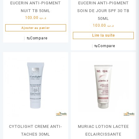
EUCERIN ANTI-PIGMENT
EUCERIN ANTI-PIGMENT
NUIT TB 50ML
SOIN DE JOUR SPF 30 TB
103.00
د.ت
50ML
103.00
د.ت
Ajouter au panier
Lire la suite
⇆
Compare
⇆
Compare
CYTOLIGHT CREME ANTI-
MURIAC LOTION LACTEE
TACHES 30ML
ECLAIRCISSANTE