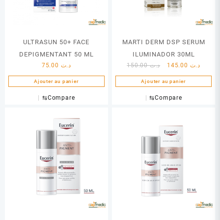
ULTRASUN 50+ FACE
MARTI DERM DSP SERUM
DEPIGMENTANT 50 ML
ILUMINADOR 30ML
Le
Le
75.00
د.ت
150.00
د.ت
145.00
د.ت
prix
prix
Ajouter au panier
Ajouter au panier
initial
actuel
était :
est :
⇆
Compare
⇆
Compare
د.ت 150.00.