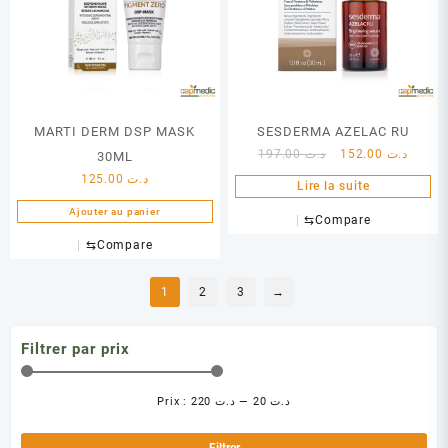
MARTI DERM DSP MASK
SESDERMA AZELAC RU
Le
Le
197.00
د.ت
152.00
د.ت
30ML
prix
prix
125.00
د.ت
Lire la suite
initial
actuel
Ajouter au panier
était :
est :
⇆
Compare
د.ت 197.00.
⇆
Compare
1
2
3
→
Filtrer par prix
Prix :
د.ت 220
—
د.ت 20
Pri
Pri
min
ma
Filtrer