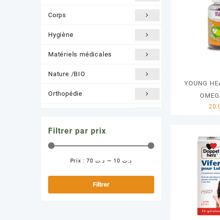
Corps
Hygiène
Matériels médicales
Nature /BIO
YOUNG HE
Orthopédie
OMEG
Santé et Bien être
Filtrer par prix
Solaire
Prix :
د.ت 70
—
د.ت 10
Prix
Prix
min
max
Filtrer