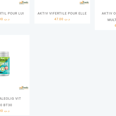
RTIL POUR LUI
AKTIV VIFERTILE POUR ELLE
AKTIV 
53.00
د.ت
47.00
د.ت
MULT
ALEOLIG VIT
0 BT30
10.00
د.ت