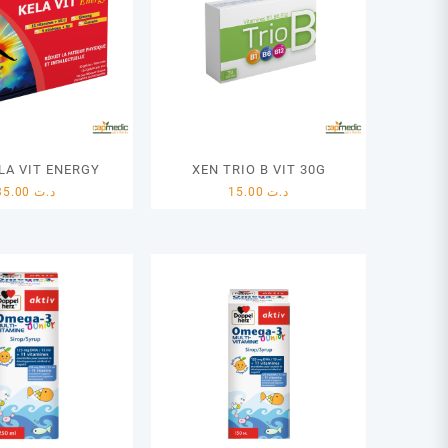
LA VIT ENERGY
XEN TRIO B VIT 30G
35.00
د.ت
15.00
د.ت