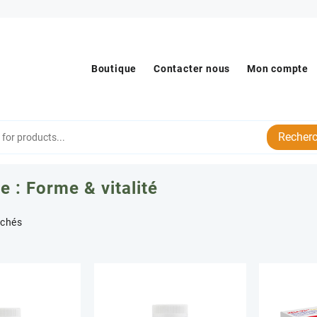
Boutique
Contacter nous
Mon compte
Recherc
e :
Forme & vitalité
Trié
ichés
par
popularité