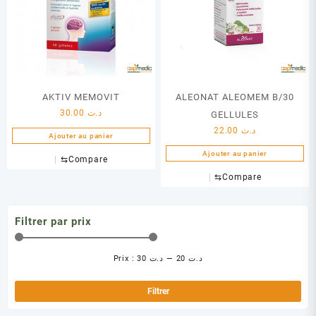
AKTIV MEMOVIT
ALEONAT ALEOMEM B/30
30.00
د.ت
GELLULES
22.00
د.ت
Ajouter au panier
Ajouter au panier
⇆
Compare
⇆
Compare
Filtrer par prix
Prix :
د.ت 30
—
د.ت 20
Pri
Pri
min
ma
Filtrer