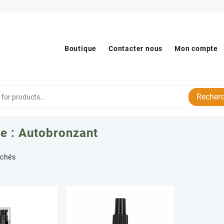
Boutique
Contacter nous
Mon compte
Recherc
e :
Autobronzant
Trié
ichés
par
popularité