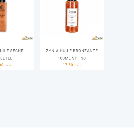
UILE SECHE
ZYNIA HUILE BRONZANTE
LLETEE
100ML SPF 30
30.00
د.ت
17.50
د.ت