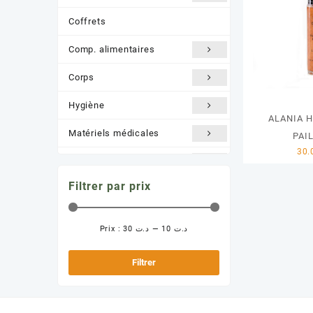
Coffrets
Comp. alimentaires
Corps
Hygiène
ALANIA H
Matériels médicales
PAI
Nature /BIO
Filtrer par prix
Orthopédie
Santé et Bien être
Prix :
د.ت 30
—
د.ت 10
Prix
Prix
Solaire
min
max
Filtrer