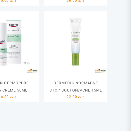
50.00
د.ت
56.00
د.ت
IN DERMOPURE
DERMEDIC NORMACNE
 CREME 50ML
STOP BOUTON/ACNE 15ML
46.00
د.ت
22.00
د.ت