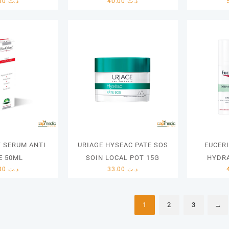
62.00
د.ت
40.00
د.ت
T SERUM ANTI
URIAGE HYSEAC PATE SOS
EUCER
E 50ML
SOIN LOCAL POT 15G
HYDRA
27.00
د.ت
33.00
د.ت
1
2
3
→