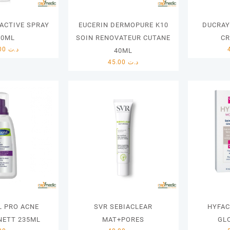
IACTIVE SPRAY
EUCERIN DERMOPURE K10
DUCRAY
00ML
SOIN RENOVATEUR CUTANE
CR
46.00
د.ت
40ML
45.00
د.ت
L PRO ACNE
SVR SEBIACLEAR
HYFAC
NETT 235ML
MAT+PORES
GL