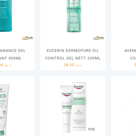
EANANCE GEL
EUCERIN DERMOPURE OIL
AVEN
ANT 400ML
CONTROL GEL NETT 200ML
C
65.00
د.ت
38.00
د.ت