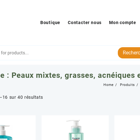
Boutique
Contacter nous
Mon compte
Recherc
e :
Peaux mixtes, grasses, acnéiques e
Home
Produits
Trié
–16 sur 40 résultats
par
popularité