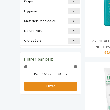
Corps
Hygiène
Matériels médicales
Nature /BIO
Orthopédie
AVENE CL
NETTOY
Santé et Bien être
Filtrer par prix
Solaire
Prix :
د.ت 150
—
د.ت 20
Prix
Prix
min
max
Filtrer