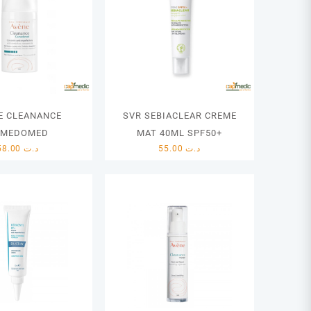
E CLEANANCE
SVR SEBIACLEAR CREME
OMEDOMED
MAT 40ML SPF50+
58.00
د.ت
55.00
د.ت