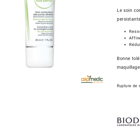
Le soin co
persistants
Resse
Affin
Rédui
Bonne tol
maquillage
Rupture de 