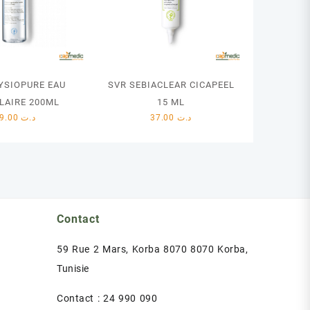
YSIOPURE EAU
SVR SEBIACLEAR CICAPEEL
LAIRE 200ML
15 ML
29.00
د.ت
37.00
د.ت
Contact
59 Rue 2 Mars, Korba 8070 8070 Korba,
Tunisie
Contact : 24 990 090