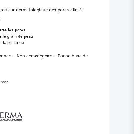
rrecteur dermatologique des pores dilatés
.
rre les pores
e le grain de peau
t la brillance
érance – Non comédogène – Bonne base de
stock