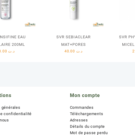
NSIFINE EAU
SVR SEBIACLEAR
SVR PH
LAIRE 200ML
MAT+PORES
MICEL
33.00
د.ت
40.00
د.ت
tions
Mon compte
s générales
Commandes
de confidentialité
Téléchargements
 nous
Adresses
Détails du compte
Mot de passe perdu