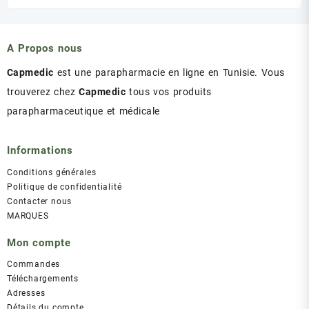
initial
actuel
était :
est :
د.ت 43.00.
د.ت 47.00.
A Propos nous
Capmedic
est une parapharmacie en ligne en Tunisie. Vous
trouverez chez
Capmedic
tous vos produits
parapharmaceutique et médicale
Informations
Conditions générales
Politique de confidentialité
Contacter nous
MARQUES
Mon compte
Commandes
Téléchargements
Adresses
Détails du compte