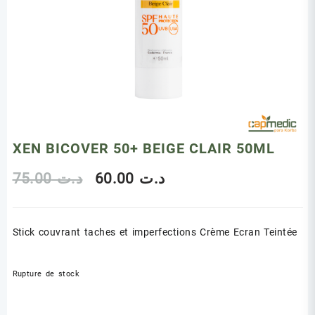
XEN BICOVER 50+ BEIGE CLAIR 50ML
Le
Le
75.00
د.ت
60.00
د.ت
prix
prix
Stick couvrant taches et imperfections Crème Ecran Teintée
initial
actuel
était :
est :
Rupture de stock
د.ت 60.00.
د.ت 75.00.