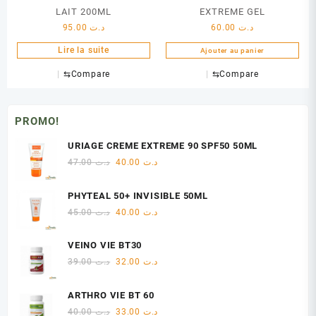
LAIT 200ML
EXTREME GEL
95.00
د.ت
60.00
د.ت
Lire la suite
Ajouter au panier
⇆
Compare
⇆
Compare
PROMO!
URIAGE CREME EXTREME 90 SPF50 50ML
Le
Le
47.00
د.ت
40.00
د.ت
prix
prix
initial
actuel
PHYTEAL 50+ INVISIBLE 50ML
était :
est :
Le
Le
45.00
د.ت
40.00
د.ت
د.ت 40.00.
د.ت 47.00.
prix
prix
initial
actuel
VEINO VIE BT30
était :
est :
Le
Le
39.00
د.ت
32.00
د.ت
د.ت 40.00.
د.ت 45.00.
prix
prix
initial
actuel
ARTHRO VIE BT 60
était :
est :
Le
Le
40.00
د.ت
33.00
د.ت