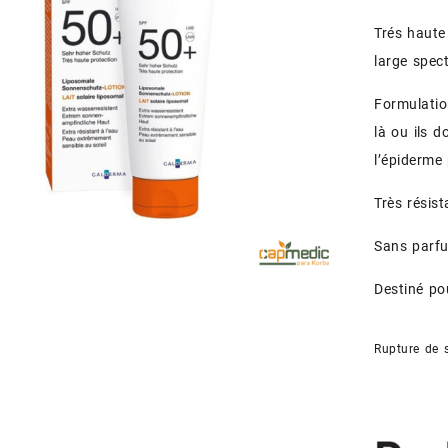
Trés haute
large spec
Formulatio
là ou ils d
l’épiderme
Très résist
Sans parf
Destiné po
Rupture de 