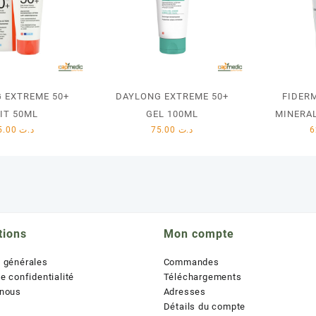
 EXTREME 50+
DAYLONG EXTREME 50+
FIDER
IT 50ML
GEL 100ML
MINERAL
55.00
د.ت
75.00
د.ت
tions
Mon compte
s générales
Commandes
de confidentialité
Téléchargements
 nous
Adresses
Détails du compte