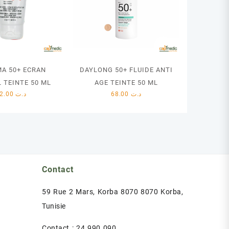
MA 50+ ECRAN
DAYLONG 50+ FLUIDE ANTI
 TEINTE 50 ML
AGE TEINTE 50 ML
62.00
د.ت
68.00
د.ت
Contact
59 Rue 2 Mars, Korba 8070 8070 Korba,
Tunisie
Contact : 24 990 090