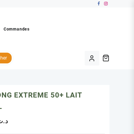
Commandes
her
NG EXTREME 50+ LAIT
L
د.ت