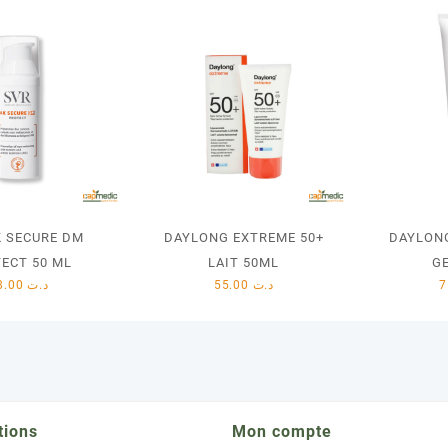
K SECURE DM
DAYLONG EXTREME 50+
DAYLON
ECT 50 ML
LAIT 50ML
G
78.00
د.ت
55.00
د.ت
tions
Mon compte