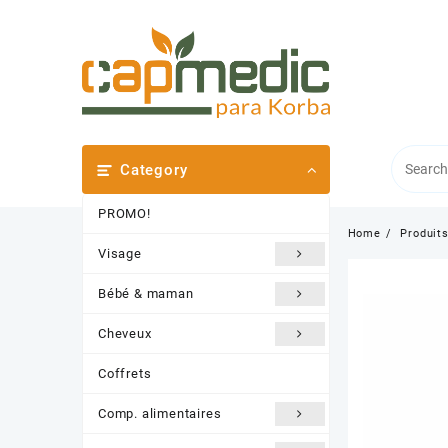
Skip
to
content
Category
PROMO!
Home
Produit
Visage
Bébé & maman
Cheveux
Coffrets
Comp. alimentaires