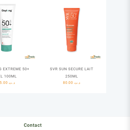
G EXTREME 50+
SVR SUN SECURE LAIT
EL 100ML
250ML
75.00
د.ت
80.00
د.ت
Contact