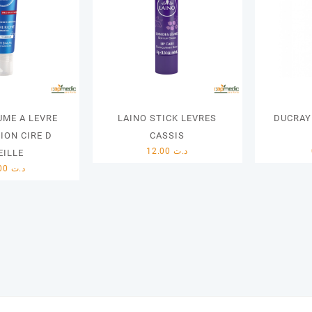
UME A LEVRE
LAINO STICK LEVRES
DUCRAY
ION CIRE D
CASSIS
12.00
د.ت
EILLE
13.00
د.ت