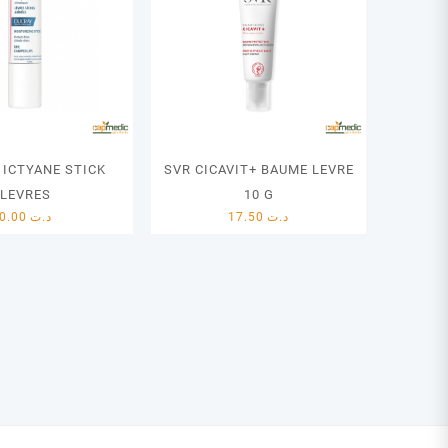
 ICTYANE STICK
SVR CICAVIT+ BAUME LEVRE
LEVRES
10 G
0.00
د.ت
17.50
د.ت