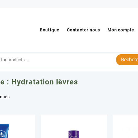
Boutique
Contacter nous
Mon compte
Recherc
e :
Hydratation lèvres
Trié
ichés
par
popularité