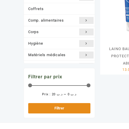
Coffrets
Comp. alimentaires
Corps
Hygiène
LAINO BA
Matériels médicales
PROTECT
AB
Nature /BIO
Filtrer par prix
Orthopédie
Santé et Bien être
Prix :
د.ت 20
—
د.ت 0
Prix
Prix
Solaire
min
max
Filtrer