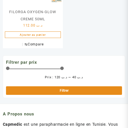
FILORGA OXYGEN-GLOW
CREME 50ML
112.00
د.ت
Ajouter au panier
⇆
Compare
Filtrer par prix
Prix :
د.ت 120
—
د.ت 40
Pri
Pri
min
ma
Filtrer
A Propos nous
Capmedic
est une parapharmacie en ligne en Tunisie. Vous