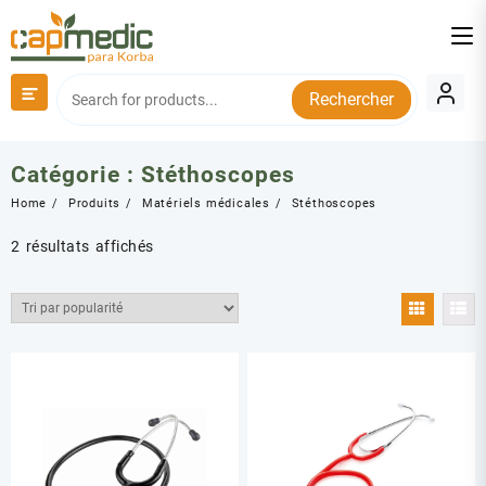
Skip
to
content
Rechercher
Catégorie :
Stéthoscopes
Home
Produits
Matériels médicales
Stéthoscopes
Trié
2 résultats affichés
par
popularité