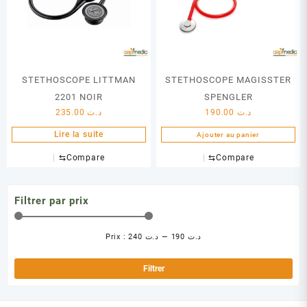
STETHOSCOPE LITTMAN
STETHOSCOPE MAGISSTER
2201 NOIR
SPENGLER
235.00
د.ت
190.00
د.ت
Lire la suite
Ajouter au panier
⇆
Compare
⇆
Compare
Filtrer par prix
Prix :
د.ت 240
—
د.ت 190
Pri
Pri
min
ma
Filtrer