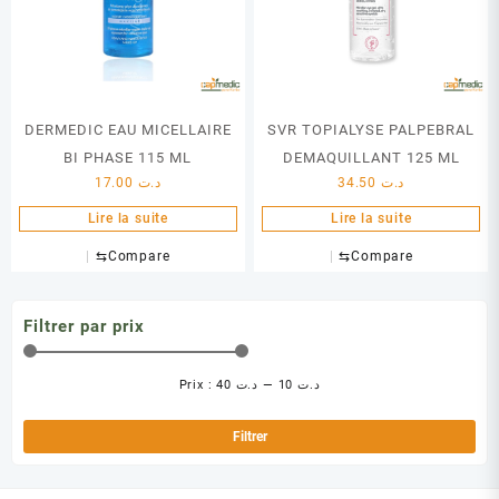
DERMEDIC EAU MICELLAIRE
SVR TOPIALYSE PALPEBRAL
BI PHASE 115 ML
DEMAQUILLANT 125 ML
17.00
د.ت
34.50
د.ت
Lire la suite
Lire la suite
⇆
Compare
⇆
Compare
Filtrer par prix
Prix :
د.ت 40
—
د.ت 10
Pri
Pri
min
ma
Filtrer