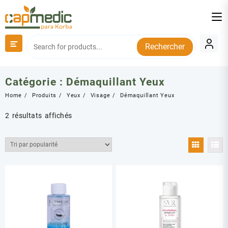
Skip
to
content
Rechercher
Catégorie :
Démaquillant Yeux
Home
Produits
Yeux
Visage
Démaquillant Yeux
Trié
2 résultats affichés
par
popularité