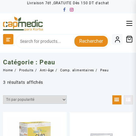
Skip
Livraison 7dt ,GRATUITE Dès 150 DT d'achat
to
content
Rechercher
Catégorie :
Peau
Home
Produits
Anti-âge
Comp. alimentaires
Peau
Trié
3 résultats affichés
par
popularité