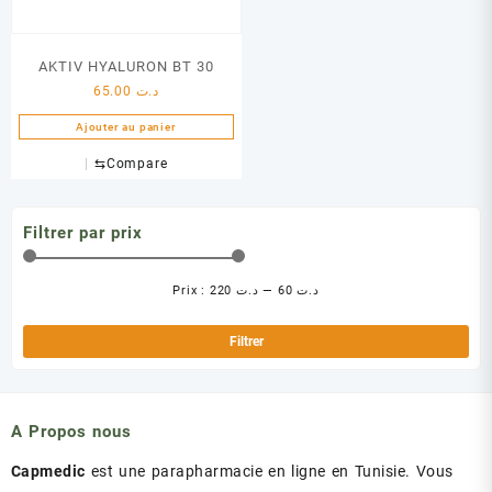
AKTIV HYALURON BT 30
65.00
د.ت
Ajouter au panier
⇆
Compare
Filtrer par prix
Prix :
د.ت 220
—
د.ت 60
Pri
Pri
min
ma
Filtrer
A Propos nous
Capmedic
est une parapharmacie en ligne en Tunisie. Vous