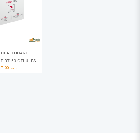
L HEALTHCARE
E BT 60 GELULES
37.00
د.ت