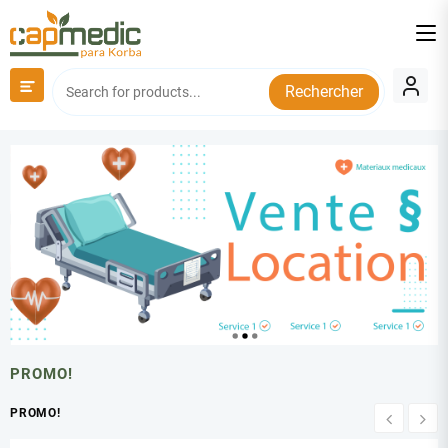
Skip
to
content
Rechercher
PROMO!
PROMO!