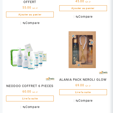
45.00
د.ت
OFFERT
55.00
د.ت
Ajouter au panier
Ajouter au panier
⇆
Compare
⇆
Compare
ALANIA PACK NEROLI GLOW
69.00
د.ت
NEODOO COFFRET 6 PIECES
60.00
د.ت
Lire la suite
Lire la suite
⇆
Compare
⇆
Compare