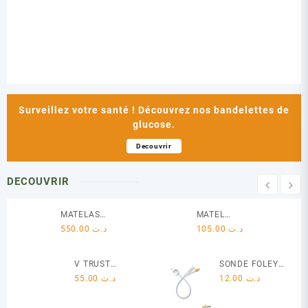
Surveillez votre santé ! Découvrez nos bandelettes de
glucose.
Decouvrir
DECOUVRIR
MATELAS
MATELAS
GAUFFRIER
550.00
د.ت
A EAU
105.00
د.ت
V TRUST
SONDE FOLEY
APPAREIL
55.00
د.ت
SILICONE
12.00
د.ت
GLYCEMIE