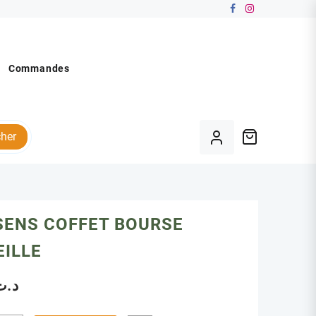
Commandes
her
SENS COFFET BOURSE
EILLE
د.ت