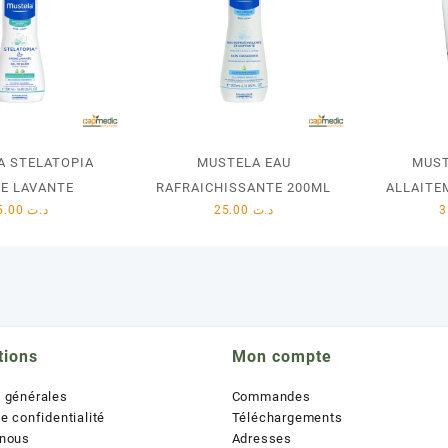
A STELATOPIA
MUSTELA EAU
MUST
E LAVANTE
RAFRAICHISSANTE 200ML
ALLAITE
35.00
د.ت
25.00
د.ت
tions
Mon compte
s générales
Commandes
de confidentialité
Téléchargements
 nous
Adresses