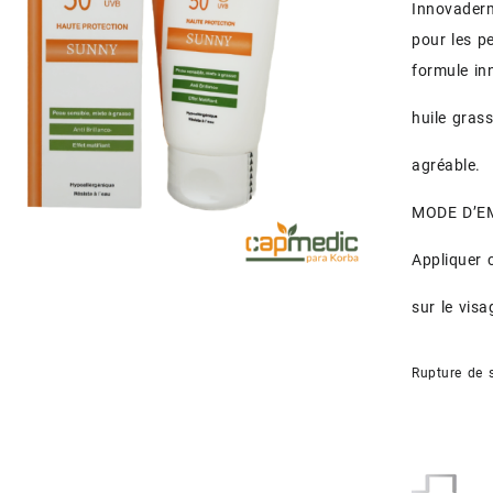
Innovaderm
pour les p
formule in
huile gras
agréable.
MODE D’E
Appliquer 
sur le visa
Rupture de 