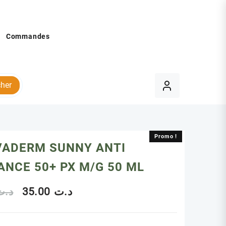
Commandes
her
Promo !
Promo !
VADERM SUNNY ANTI
ANCE 50+ PX M/G 50 ML
Le
Le
د.ت
35.00
د.ت
prix
prix