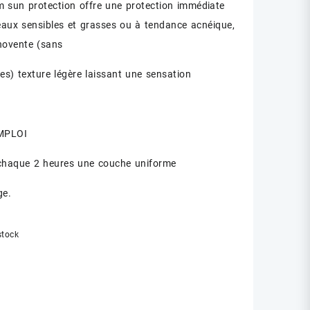
 sun protection offre une protection immédiate
initial
actuel
eaux sensibles et grasses ou à tendance acnéique,
était :
est :
novente (sans
د.ت 35.00.
د.ت 45.00.
ses) texture légère laissant une sensation
MPLOI
chaque 2 heures une couche uniforme
ge.
stock