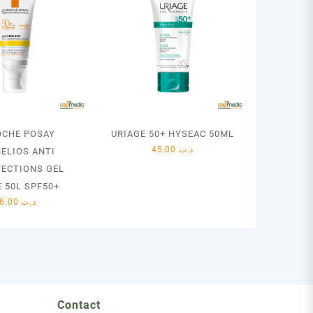
OCHE POSAY
URIAGE 50+ HYSEAC 50ML
45.00
د.ت
ELIOS ANTI
FECTIONS GEL
 50L SPF50+
76.00
د.ت
Contact