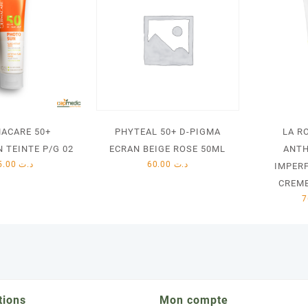
ACARE 50+
PHYTEAL 50+ D-PIGMA
LA R
 TEINTE P/G 02
ECRAN BEIGE ROSE 50ML
ANTH
55.00
د.ت
60.00
د.ت
IMPER
CREME
tions
Mon compte