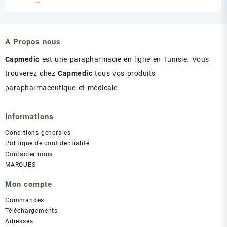
prix
prix
initial
actuel
était :
est :
د.ت 43.00.
د.ت 47.00.
A Propos nous
Capmedic
est une parapharmacie en ligne en Tunisie. Vous
trouverez chez
Capmedic
tous vos produits
parapharmaceutique et médicale
Informations
Conditions générales
Politique de confidentialité
Contacter nous
MARQUES
Mon compte
Commandes
Téléchargements
Adresses