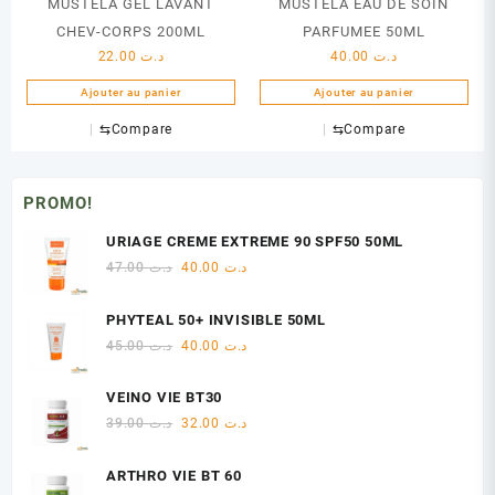
MUSTELA GEL LAVANT
MUSTELA EAU DE SOIN
CHEV-CORPS 200ML
PARFUMEE 50ML
22.00
د.ت
40.00
د.ت
Ajouter au panier
Ajouter au panier
⇆
Compare
⇆
Compare
PROMO!
URIAGE CREME EXTREME 90 SPF50 50ML
Le
Le
47.00
د.ت
40.00
د.ت
prix
prix
initial
actuel
PHYTEAL 50+ INVISIBLE 50ML
était :
est :
Le
Le
45.00
د.ت
40.00
د.ت
د.ت 40.00.
د.ت 47.00.
prix
prix
initial
actuel
VEINO VIE BT30
était :
est :
Le
Le
39.00
د.ت
32.00
د.ت
د.ت 40.00.
د.ت 45.00.
prix
prix
initial
actuel
ARTHRO VIE BT 60
était :
est :