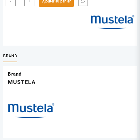
-
+
Ajouter au panier
de
MUSTELA
EAU
RAFRAICHISSANTE
200ML
BRAND
Brand
MUSTELA