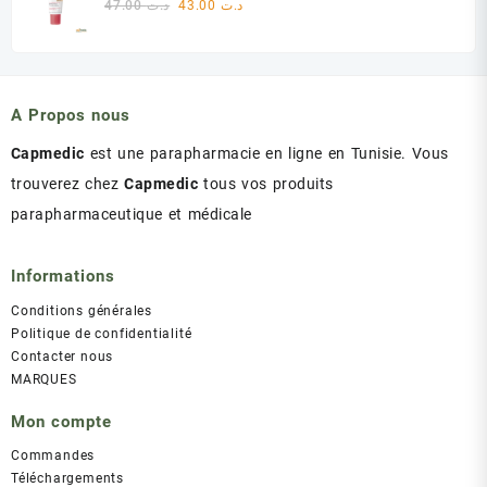
Le
Le
47.00
د.ت
43.00
د.ت
د.ت 60.00.
د.ت 75.00.
prix
prix
initial
actuel
était :
est :
د.ت 43.00.
د.ت 47.00.
A Propos nous
Capmedic
est une parapharmacie en ligne en Tunisie. Vous
trouverez chez
Capmedic
tous vos produits
parapharmaceutique et médicale
Informations
Conditions générales
Politique de confidentialité
Contacter nous
MARQUES
Mon compte
Commandes
Téléchargements