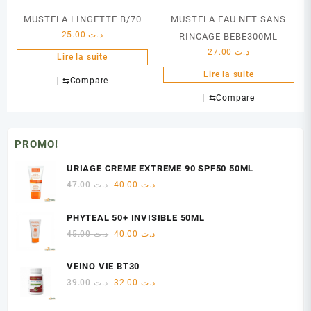
MUSTELA LINGETTE B/70
MUSTELA EAU NET SANS
25.00
د.ت
RINCAGE BEBE300ML
27.00
د.ت
Lire la suite
Lire la suite
⇆
Compare
⇆
Compare
PROMO!
URIAGE CREME EXTREME 90 SPF50 50ML
Le
Le
47.00
د.ت
40.00
د.ت
prix
prix
initial
actuel
PHYTEAL 50+ INVISIBLE 50ML
était :
est :
Le
Le
45.00
د.ت
40.00
د.ت
د.ت 40.00.
د.ت 47.00.
prix
prix
initial
actuel
VEINO VIE BT30
était :
est :
Le
Le
39.00
د.ت
32.00
د.ت
د.ت 40.00.
د.ت 45.00.
prix
prix