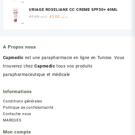
prix
prix
initial
actuel
URIAGE ROSELIANE CC CREME SPF50+ 40ML
était :
est :
Le
Le
47.00
د.ت
43.00
د.ت
د.ت 60.00.
د.ت 75.00.
prix
prix
initial
actuel
était :
est :
د.ت 43.00.
د.ت 47.00.
A Propos nous
Capmedic
est une parapharmacie en ligne en Tunisie. Vous
trouverez chez
Capmedic
tous vos produits
parapharmaceutique et médicale
Informations
Conditions générales
Politique de confidentialité
Contacter nous
MARQUES
Mon compte