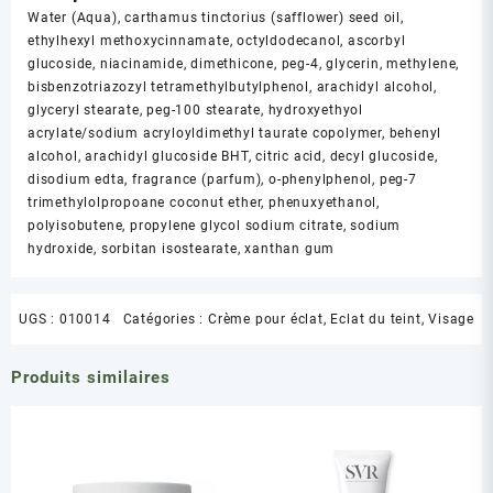
Water (Aqua), carthamus tinctorius (safflower) seed oil,
ethylhexyl methoxycinnamate, octyldodecanol, ascorbyl
glucoside, niacinamide, dimethicone, peg-4, glycerin, methylene,
bisbenzotriazozyl tetramethylbutylphenol, arachidyl alcohol,
glyceryl stearate, peg-100 stearate, hydroxyethyol
acrylate/sodium acryloyldimethyl taurate copolymer, behenyl
alcohol, arachidyl glucoside BHT, citric acid, decyl glucoside,
disodium edta, fragrance (parfum), o-phenylphenol, peg-7
trimethylolpropoane coconut ether, phenuxyethanol,
polyisobutene, propylene glycol sodium citrate, sodium
hydroxide, sorbitan isostearate, xanthan gum
UGS :
010014
Catégories :
Crème pour éclat
,
Eclat du teint
,
Visage
Produits similaires