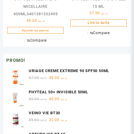
MICELLAIRE
15 ML
37.00
د.ت
400ML3401381332495
49.00
د.ت
Lire la suite
Ajouter au panier
⇆
Compare
⇆
Compare
PROMO!
URIAGE CREME EXTREME 90 SPF50 50ML
Le
Le
47.00
د.ت
40.00
د.ت
prix
prix
initial
actuel
PHYTEAL 50+ INVISIBLE 50ML
était :
est :
Le
Le
45.00
د.ت
40.00
د.ت
د.ت 40.00.
د.ت 47.00.
prix
prix
initial
actuel
VEINO VIE BT30
était :
est :
Le
Le
39.00
د.ت
32.00
د.ت
د.ت 40.00.
د.ت 45.00.
prix
prix
initial
actuel