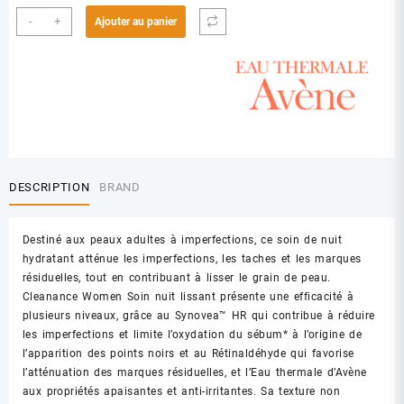
quantité
-
+
Ajouter au panier
de
AVENE
CLEANANCE
WOMEN
SOIN
NUIT
LISSANT
DESCRIPTION
BRAND
Destiné aux peaux adultes à imperfections, ce soin de nuit
hydratant atténue les imperfections, les taches et les marques
résiduelles, tout en contribuant à lisser le grain de peau.
Cleanance Women Soin nuit lissant présente une efficacité à
plusieurs niveaux, grâce au Synovea™ HR qui contribue à réduire
les imperfections et limite l’oxydation du sébum* à l’origine de
l’apparition des points noirs et au Rétinaldéhyde qui favorise
l’atténuation des marques résiduelles, et l’Eau thermale d’Avène
aux propriétés apaisantes et anti-irritantes. Sa texture non