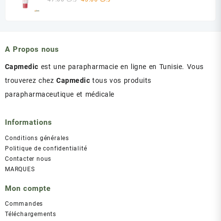
د.ت 60.00.
د.ت 75.00.
prix
prix
initial
actuel
était :
est :
د.ت 43.00.
د.ت 47.00.
A Propos nous
Capmedic
est une parapharmacie en ligne en Tunisie. Vous
trouverez chez
Capmedic
tous vos produits
parapharmaceutique et médicale
Informations
Conditions générales
Politique de confidentialité
Contacter nous
MARQUES
Mon compte
Commandes
Téléchargements