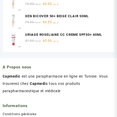
était :
est :
Le
Le
75.00
د.ت
60.00
د.ت
د.ت 47.00.
د.ت 48.00.
prix
prix
initial
actuel
XEN BICOVER 50+ BEIGE CLAIR 50ML
était :
est :
Le
Le
75.00
د.ت
60.00
د.ت
د.ت 60.00.
د.ت 75.00.
prix
prix
initial
actuel
URIAGE ROSELIANE CC CREME SPF50+ 40ML
était :
est :
Le
Le
47.00
د.ت
43.00
د.ت
د.ت 60.00.
د.ت 75.00.
prix
prix
initial
actuel
était :
est :
د.ت 43.00.
د.ت 47.00.
A Propos nous
Capmedic
est une parapharmacie en ligne en Tunisie. Vous
trouverez chez
Capmedic
tous vos produits
parapharmaceutique et médicale
Informations
Conditions générales