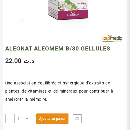
ALEONAT ALEOMEM B/30 GELLULES
22.00
د.ت
Une association équilibrée et synergique d’extraits de
plantes, de vitamines et de minéraux pour contribuer à
améliorer la mémoire.
quantité
-
+
Ajouter au panier
de
ALEONAT