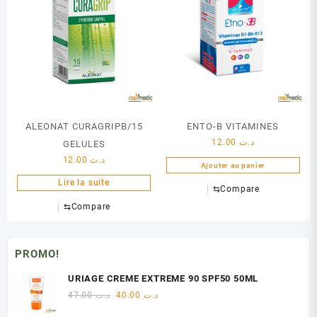
ALEONAT CURAGRIPB/15
ENTO-B VITAMINES
12.00
د.ت
GELULES
12.00
د.ت
Ajouter au panier
Lire la suite
⇆
Compare
⇆
Compare
PROMO!
URIAGE CREME EXTREME 90 SPF50 50ML
Le
Le
47.00
د.ت
40.00
د.ت
prix
prix