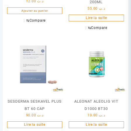
12.00
د.ت
200ML
55.00
د.ت
Ajouter au panier
Lire la suite
⇆
Compare
⇆
Compare
SESDERMA SESKAVEL PLUS
ALEONAT ALEOLIG VIT
BT 60 CAP
D1000 BT30
90.00
د.ت
10.00
د.ت
Lire la suite
Lire la suite