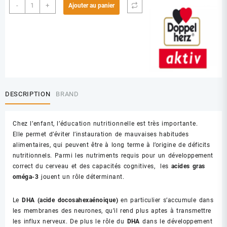
quantité
-
+
Ajouter au panier
de
AKTIV
OMEGA
3
JUNIOR
MULTI
VIT
250ML
DESCRIPTION
BRAND
Chez l’enfant, l’éducation nutritionnelle est très importante.
Elle permet d’éviter l’instauration de mauvaises habitudes
alimentaires, qui peuvent être à long terme à l’origine de déficits
nutritionnels. Parmi les nutriments requis pour un développement
correct du cerveau et des capacités cognitives, les
acides gras
oméga-3
jouent un rôle déterminant.
Le
DHA (acide docosahexaénoique)
en particulier s’accumule dans
les membranes des neurones, qu’il rend plus aptes à transmettre
les influx nerveux. De plus le rôle du
DHA
dans le développement