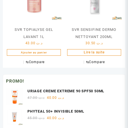
SVR TOPIALYSE GEL
SVR SENSIFINE DERMO
LAVANT 1L
NETTOYANT 200ML
43.00
د.ت
30.50
د.ت
Lire la suite
Ajouter au panier
⇆
Compare
⇆
Compare
PROMO!
URIAGE CREME EXTREME 90 SPF50 50ML
Le
Le
47.00
د.ت
40.00
د.ت
prix
prix
initial
actuel
PHYTEAL 50+ INVISIBLE 50ML
était :
est :
Le
Le
45.00
د.ت
40.00
د.ت
د.ت 40.00.
د.ت 47.00.
prix
prix