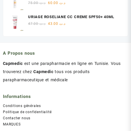
était :
est :
Le
Le
75.00
د.ت
60.00
د.ت
د.ت 60.00.
د.ت 75.00.
prix
prix
initial
actuel
URIAGE ROSELIANE CC CREME SPF50+ 40ML
était :
est :
Le
Le
47.00
د.ت
43.00
د.ت
د.ت 60.00.
د.ت 75.00.
prix
prix
initial
actuel
était :
est :
د.ت 43.00.
د.ت 47.00.
A Propos nous
Capmedic
est une parapharmacie en ligne en Tunisie. Vous
trouverez chez
Capmedic
tous vos produits
parapharmaceutique et médicale
Informations
Conditions générales
Politique de confidentialité
Contacter nous
MARQUES