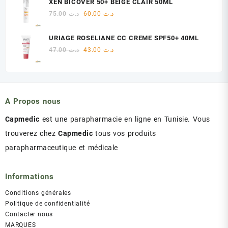
XEN BICOVER 50+ BEIGE CLAIR 50ML
était :
est :
Le
Le
75.00
د.ت
60.00
د.ت
د.ت 60.00.
د.ت 75.00.
prix
prix
initial
actuel
URIAGE ROSELIANE CC CREME SPF50+ 40ML
était :
est :
Le
Le
47.00
د.ت
43.00
د.ت
د.ت 60.00.
د.ت 75.00.
prix
prix
initial
actuel
était :
est :
د.ت 43.00.
د.ت 47.00.
A Propos nous
Capmedic
est une parapharmacie en ligne en Tunisie. Vous
trouverez chez
Capmedic
tous vos produits
parapharmaceutique et médicale
Informations
Conditions générales
Politique de confidentialité
Contacter nous
MARQUES