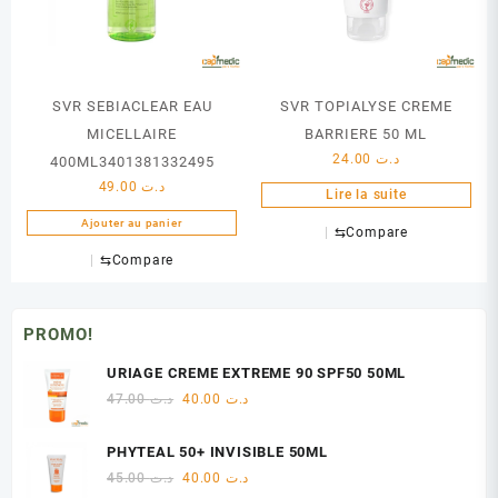
SVR SEBIACLEAR EAU
SVR TOPIALYSE CREME
MICELLAIRE
BARRIERE 50 ML
24.00
د.ت
400ML3401381332495
49.00
د.ت
Lire la suite
Ajouter au panier
⇆
Compare
⇆
Compare
PROMO!
URIAGE CREME EXTREME 90 SPF50 50ML
Le
Le
47.00
د.ت
40.00
د.ت
prix
prix
initial
actuel
PHYTEAL 50+ INVISIBLE 50ML
était :
est :
Le
Le
45.00
د.ت
40.00
د.ت
د.ت 40.00.
د.ت 47.00.