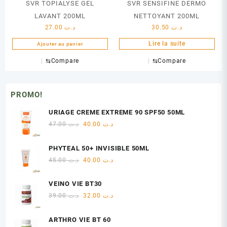
SVR TOPIALYSE GEL
SVR SENSIFINE DERMO
LAVANT 200ML
NETTOYANT 200ML
27.00
د.ت
30.50
د.ت
Lire la suite
Ajouter au panier
⇆
Compare
⇆
Compare
PROMO!
URIAGE CREME EXTREME 90 SPF50 50ML
Le
Le
47.00
د.ت
40.00
د.ت
prix
prix
initial
actuel
PHYTEAL 50+ INVISIBLE 50ML
était :
est :
Le
Le
45.00
د.ت
40.00
د.ت
د.ت 40.00.
د.ت 47.00.
prix
prix
initial
actuel
VEINO VIE BT30
était :
est :
Le
Le
39.00
د.ت
32.00
د.ت
د.ت 40.00.
د.ت 45.00.
prix
prix
initial
actuel
ARTHRO VIE BT 60