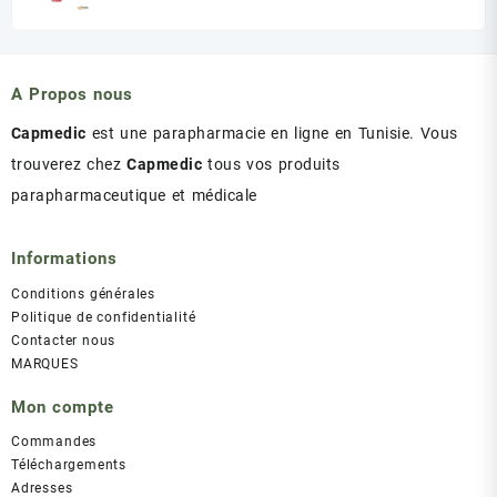
prix
prix
initial
actuel
était :
est :
د.ت 43.00.
د.ت 47.00.
A Propos nous
Capmedic
est une parapharmacie en ligne en Tunisie. Vous
trouverez chez
Capmedic
tous vos produits
parapharmaceutique et médicale
Informations
Conditions générales
Politique de confidentialité
Contacter nous
MARQUES
Mon compte
Commandes
Téléchargements
Adresses