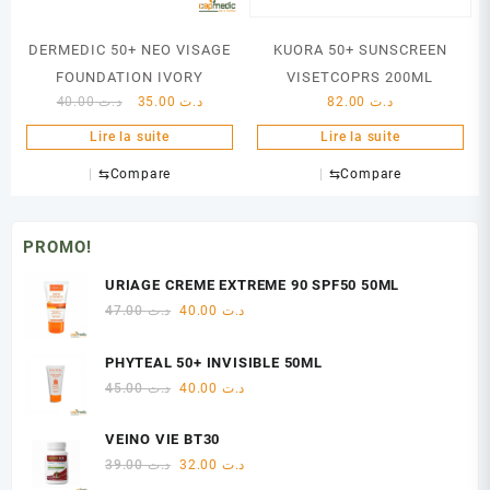
DERMEDIC 50+ NEO VISAGE
KUORA 50+ SUNSCREEN
FOUNDATION IVORY
VISETCOPRS 200ML
Le
Le
40.00
د.ت
35.00
د.ت
82.00
د.ت
prix
prix
Lire la suite
Lire la suite
initial
actuel
était :
est :
⇆
Compare
⇆
Compare
د.ت 35.00.
د.ت 40.00.
PROMO!
URIAGE CREME EXTREME 90 SPF50 50ML
Le
Le
47.00
د.ت
40.00
د.ت
prix
prix
initial
actuel
PHYTEAL 50+ INVISIBLE 50ML
était :
est :
Le
Le
45.00
د.ت
40.00
د.ت
د.ت 40.00.
د.ت 47.00.
prix
prix
initial
actuel
VEINO VIE BT30
était :
est :
Le
Le
39.00
د.ت
32.00
د.ت
د.ت 40.00.
د.ت 45.00.
prix
prix