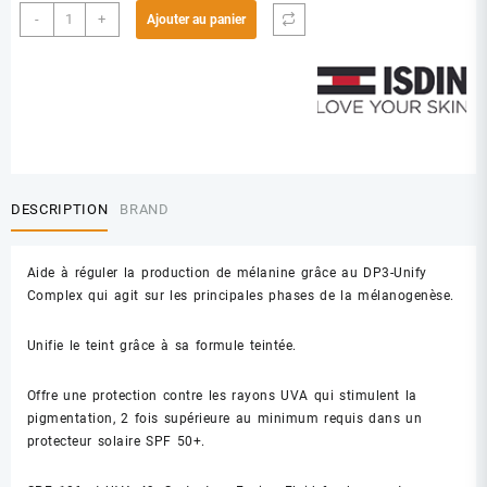
quantité
-
+
Ajouter au panier
de
ISDIN
50+
ACTIVE
UNIFY
TEINTE
FLUIDE
50ML
DESCRIPTION
BRAND
Aide à réguler la production de mélanine grâce au DP3-Unify
Complex qui agit sur les principales phases de la mélanogenèse.
Unifie le teint grâce à sa formule teintée.
Offre une protection contre les rayons UVA qui stimulent la
pigmentation, 2 fois supérieure au minimum requis dans un
protecteur solaire SPF 50+.