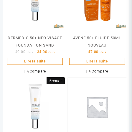
DERMEDIC 50+ NEO VISAGE
AVENE 50+ FLUIDE 50ML
FOUNDATION SAND
NOUVEAU
Le
Le
40.00
د.ت
34.00
د.ت
47.00
د.ت
prix
prix
Lire la suite
Lire la suite
initial
actuel
était :
est :
⇆
Compare
⇆
Compare
د.ت 34.00.
د.ت 40.00.
Promo !