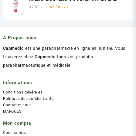
était :
est :
Le
Le
47.00
د.ت
43.00
د.ت
د.ت 60.00.
د.ت 75.00.
prix
prix
initial
actuel
était :
est :
د.ت 43.00.
د.ت 47.00.
A Propos nous
Capmedic
est une parapharmacie en ligne en Tunisie. Vous
trouverez chez
Capmedic
tous vos produits
parapharmaceutique et médicale
Informations
Conditions générales
Politique de confidentialité
Contacter nous
MARQUES
Mon compte
Commandes