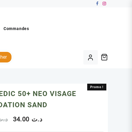
Commandes
her
Promo !
Promo !
DIC 50+ NEO VISAGE
DATION SAND
Le
Le
د.ت
34.00
د.ت
prix
prix