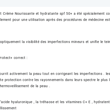
t Crème Nourissante et hydratante spf 50+ a été spécialement con
lement pour une utilisation après des procédures de médecine es
optiquement la visibilité des imperfections mineurs et unifie le tein
rotect+ correct :
ourrit activement la peau tout en corrigeant les imperfections . le
te protection contre les rayonnements dans leurs spectre le plus
thermoveillisement de la peau .
l’acide hyaluronique , la tréhaose et les vitamines C+ E , hydrate
illissement