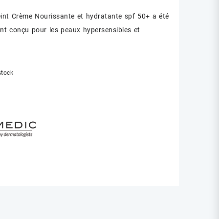
int Crème Nourissante et hydratante spf 50+ a été
initial
actuel
nt conçu pour les peaux hypersensibles et
était :
est :
د.ت 34.00.
د.ت 40.00.
stock