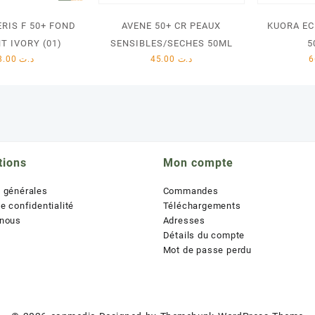
RIS F 50+ FOND
AVENE 50+ CR PEAUX
KUORA EC
NT IVORY (01)
SENSIBLES/SECHES 50ML
5
58.00
د.ت
45.00
د.ت
tions
Mon compte
s générales
Commandes
de confidentialité
Téléchargements
 nous
Adresses
Détails du compte
Mot de passe perdu