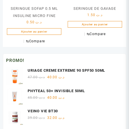
SERINGUE SOFAP 0.5 ML
SERINGUE DE GAVAGE
1.50
د.ت
INSULINE MICRO FINE
0.50
د.ت
Ajouter au panier
Ajouter au panier
⇆
Compare
⇆
Compare
PROMO!
URIAGE CREME EXTREME 90 SPF50 50ML
Le
Le
47.00
د.ت
40.00
د.ت
prix
prix
initial
actuel
PHYTEAL 50+ INVISIBLE 50ML
était :
est :
Le
Le
45.00
د.ت
40.00
د.ت
د.ت 47.00.
د.ت 40.00.
prix
prix
initial
actuel
VEINO VIE BT30
était :
est :
Le
Le
39.00
د.ت
32.00
د.ت
د.ت 45.00.
د.ت 40.00.
prix
prix