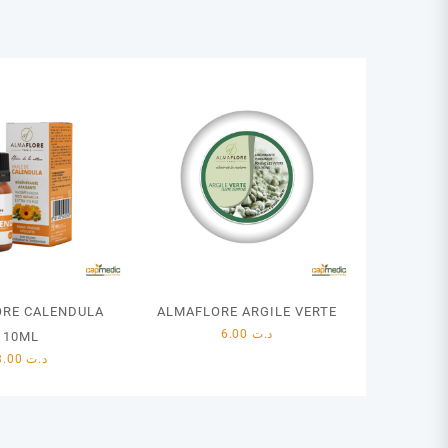
RE CALENDULA
ALMAFLORE ARGILE VERTE
6.00
د.ت
10ML
8.00
د.ت