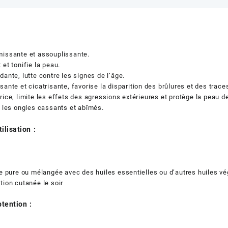
missante et assouplissante.
 et tonifie la peau.
dante, lutte contre les signes de l’âge.
sante et cicatrisante, favorise la disparition des brûlures et des trace
rice, limite les effets des agressions extérieures et protège la peau d
e les ongles cassants et abîmés.
ilisation :
se pure ou mélangée avec des huiles essentielles ou d’autres huiles vé
tion cutanée le soir
tention :