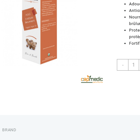
Adouc
Antio
Nourr
brûlu
Prote
protè
Forti
quant
-
de
BIO
ORIE
HV
ARGA
10ML
BRAND