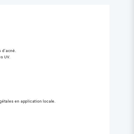
s d’acné.
es UV.
gétales en application locale.