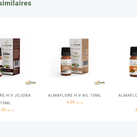
similaires
RE H.V JOJOBA
ALMAFLORE H.V AIL 10ML
ALMAFLO
4.00
د.ت
10ML
8.50
د.ت