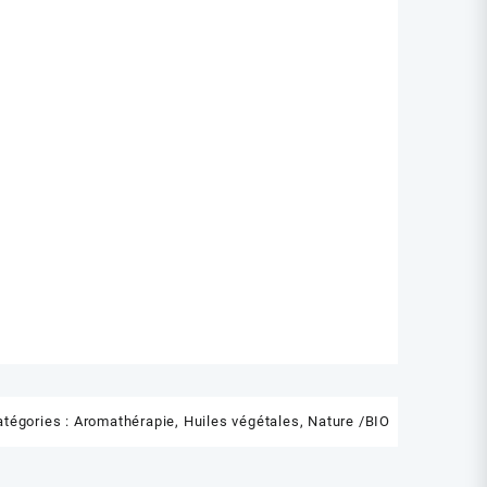
atégories :
Aromathérapie
,
Huiles végétales
,
Nature /BIO