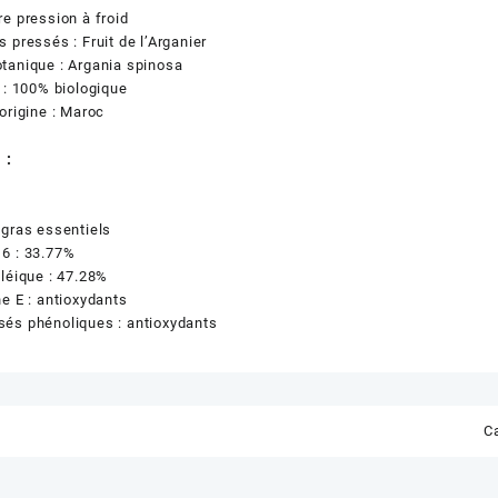
e pression à froid
 pressés : Fruit de l’Arganier
tanique : Argania spinosa
 : 100% biologique
origine : Maroc
 :
 gras essentiels
6 : 33.77%
léique : 47.28%
e E : antioxydants
és phénoliques : antioxydants
C