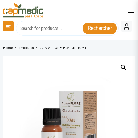
Skip
to
content
Rechercher
Home
Produits
ALMAFLORE H.V AIL 10ML