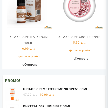
ALMAFLORE H.V ARGAN
ALMAFLORE ARGILE ROSE
5.50
د.ت
10ML
6.00
د.ت
Ajouter au panier
Ajouter au panier
⇆
Compare
⇆
Compare
PROMO!
URIAGE CREME EXTREME 90 SPF50 50ML
Le
Le
47.00
د.ت
40.00
د.ت
prix
prix
initial
actuel
PHYTEAL 50+ INVISIBLE 50ML