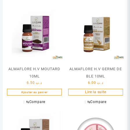
ALMAFLORE H.V MOUTARD
ALMAFLORE H.V GERME DE
10ML
BLE 10ML
6.50
د.ت
6.00
د.ت
Lire la suite
Ajouter au panier
⇆
Compare
⇆
Compare