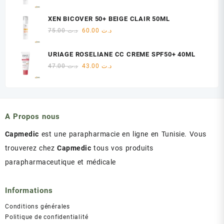
د.ت 47.00.
د.ت 48.00.
prix
prix
initial
actuel
XEN BICOVER 50+ BEIGE CLAIR 50ML
était :
est :
Le
Le
75.00
د.ت
60.00
د.ت
د.ت 60.00.
د.ت 75.00.
prix
prix
initial
actuel
URIAGE ROSELIANE CC CREME SPF50+ 40ML
était :
est :
Le
Le
47.00
د.ت
43.00
د.ت
د.ت 60.00.
د.ت 75.00.
prix
prix
initial
actuel
était :
est :
د.ت 43.00.
د.ت 47.00.
A Propos nous
Capmedic
est une parapharmacie en ligne en Tunisie. Vous
trouverez chez
Capmedic
tous vos produits
parapharmaceutique et médicale
Informations
Conditions générales
Politique de confidentialité