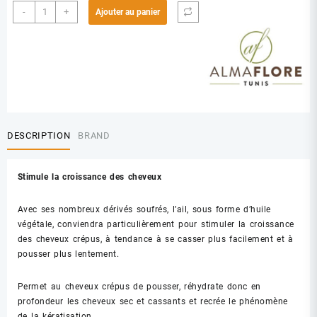
quantité
-
+
Ajouter au panier
de
ALMAFLORE
H.V
AIL
10ML
DESCRIPTION
BRAND
Stimule la croissance des cheveux
Avec ses nombreux dérivés soufrés, l’ail, sous forme d’huile
végétale, conviendra particulièrement pour stimuler la croissance
des cheveux crépus, à tendance à se casser plus facilement et à
pousser plus lentement.
Permet au cheveux crépus de pousser, réhydrate donc en
profondeur les cheveux sec et cassants et recrée le phénomène
de la kératisation.