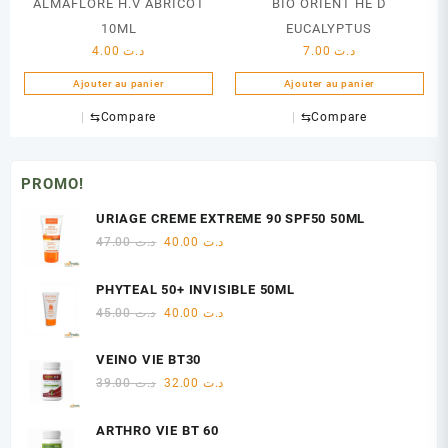
ALMAFLORE H.V ABRICOT
BIO ORIENT HE D
10ML
EUCALYPTUS
4.00
د.ت
7.00
د.ت
Ajouter au panier
Ajouter au panier
⇆
Compare
⇆
Compare
PROMO!
URIAGE CREME EXTREME 90 SPF50 50ML
Le
Le
47.00
د.ت
40.00
د.ت
prix
prix
initial
actuel
PHYTEAL 50+ INVISIBLE 50ML
était :
est :
Le
Le
45.00
د.ت
40.00
د.ت
د.ت 40.00.
د.ت 47.00.
prix
prix
initial
actuel
VEINO VIE BT30
était :
est :
Le
Le
39.00
د.ت
32.00
د.ت
د.ت 40.00.
د.ت 45.00.
prix
prix
initial
actuel
ARTHRO VIE BT 60
était :
est :