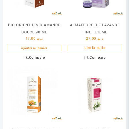
BIO ORIENT H V D AMANDE
ALMAFLORE H.E LAVANDE
DOUCE 90 ML
FINE FL10ML
17.00
د.ت
27.00
د.ت
Lire la suite
Ajouter au panier
⇆
Compare
⇆
Compare