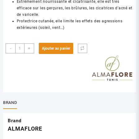
Extrêmement nourrissante et cicatrisante, elle est très
efficace sur les gerçures, les brûlures, les cicatrices d’acné et
de varicelle.
Protectrice cutanée, elle limite les effets des agressions
extérieures (soleil, vent…)
quantité
-
+
Ajouter au panier
de
ALMAFLORE
H.V
DARGAN
50ML
BRAND
Brand
ALMAFLORE