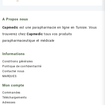
prix
prix
initial
actuel
était :
est :
د.ت 43.00.
د.ت 47.00.
A Propos nous
Capmedic
est une parapharmacie en ligne en Tunisie. Vous
trouverez chez
Capmedic
tous vos produits
parapharmaceutique et médicale
Informations
Conditions générales
Politique de confidentialité
Contacter nous
MARQUES
Mon compte
Commandes
Téléchargements
Adresses