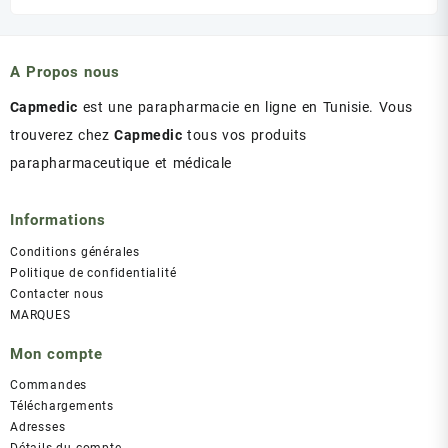
initial
actuel
était :
est :
د.ت 43.00.
د.ت 47.00.
A Propos nous
Capmedic
est une parapharmacie en ligne en Tunisie. Vous
trouverez chez
Capmedic
tous vos produits
parapharmaceutique et médicale
Informations
Conditions générales
Politique de confidentialité
Contacter nous
MARQUES
Mon compte
Commandes
Téléchargements
Adresses