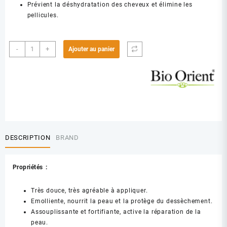
Prévient la déshydratation des cheveux et élimine les
pellicules.
quantité
-
+
Ajouter au panier
de
BIO
ORIENT
H
V
D
AMANDE
DOUCE
DESCRIPTION
BRAND
90
ML
Propriétés :
Très douce, très agréable à appliquer.
Emolliente, nourrit la peau et la protège du dessèchement.
Assouplissante et fortifiante, active la réparation de la
peau.