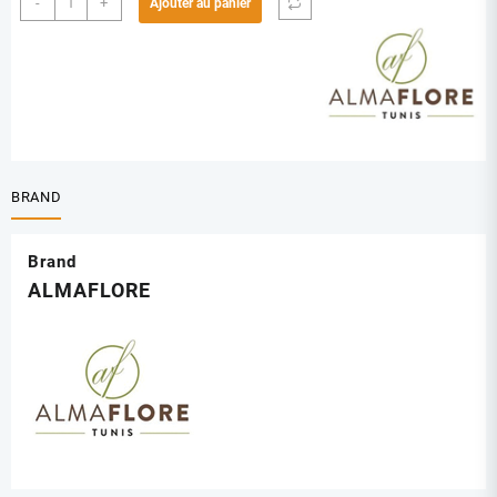
-
+
Ajouter au panier
de
ALMAFLORE
H.V
FIGUE
DE
BARBARIE
10ML
BRAND
Brand
ALMAFLORE