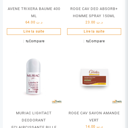
AVENE TRIXERA BAUME 400
ROGE CAV DEO ABSORB+
ML
HOMME SPRAY 150ML
64.00
د.ت
23.00
د.ت
Lire la suite
Lire la suite
⇆
Compare
⇆
Compare
MURIAC LIGHTACT
ROGE CAV SAVON AMANDE
DEODORANT
VERT
14.00
د.ت
ECLAIRCISSANTE BILLE