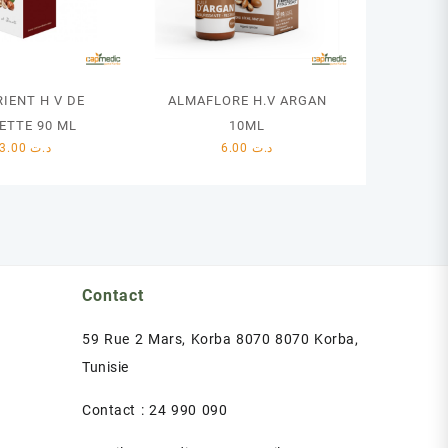
RIENT H V DE
ALMAFLORE H.V ARGAN
ETTE 90 ML
10ML
23.00
د.ت
6.00
د.ت
Contact
59 Rue 2 Mars, Korba 8070 8070 Korba,
Tunisie
Contact : 24 990 090