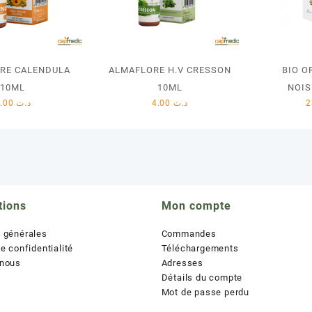
RE CALENDULA
ALMAFLORE H.V CRESSON
BIO O
10ML
10ML
NOIS
8.00
د.ت
4.00
د.ت
tions
Mon compte
s générales
Commandes
de confidentialité
Téléchargements
 nous
Adresses
Détails du compte
Mot de passe perdu