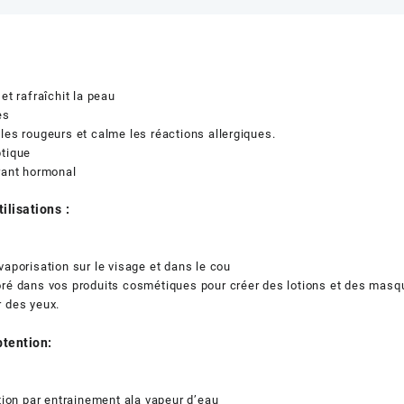
 et rafraîchit la peau
es
les rougeurs et calme les réactions allergiques.
ptique
rant hormonal
ilisations :
vaporisation sur le visage et dans le cou
ré dans vos produits cosmétiques pour créer des lotions et des masqu
 des yeux.
btention:
ation par entrainement ala vapeur d’eau