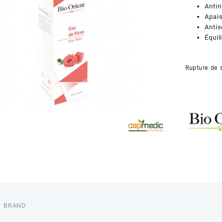
Antir
Apais
Antis
Équil
Rupture de 
BRAND