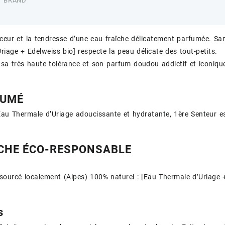
BRAND
ceur et la tendresse d’une eau fraîche délicatement parfumée. Sa
riage + Edelweiss bio] respecte la peau délicate des tout-petits.
a très haute tolérance et son parfum doudou addictif et iconique
FUMÉ
Eau Thermale d’Uriage adoucissante et hydratante, 1ère Senteur es
CHE ÉCO-RESPONSABLE
ourcé localement (Alpes) 100% naturel : [Eau Thermale d’Uriage +
s