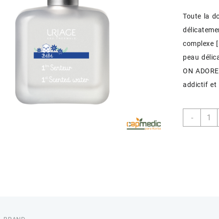
Toute la d
délicateme
complexe [
peau délica
ON ADORE :
addictif et
quant
-
de
URIA
BEBE
1ER
SENT
EAU
DE
SOIN
50
ML