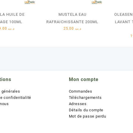
LA HUILE DE
MUSTELA EAU
OLEASEN
AGE 100ML
RAFRAICHISSANTE 200ML
LAVANT 
29.00
د.ت
25.00
د.ت
tions
Mon compte
s générales
Commandes
de confidentialité
Téléchargements
 nous
Adresses
Détails du compte
Mot de passe perdu