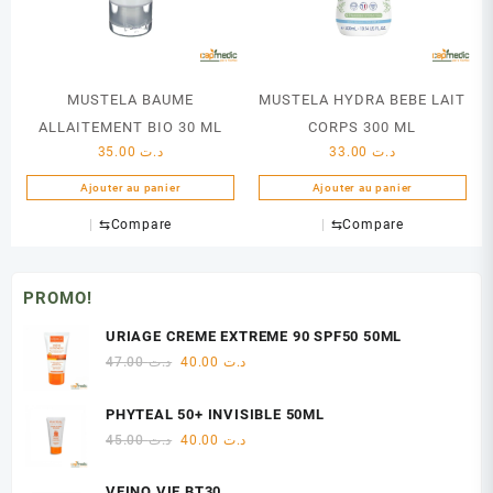
MUSTELA BAUME
MUSTELA HYDRA BEBE LAIT
ALLAITEMENT BIO 30 ML
CORPS 300 ML
35.00
د.ت
33.00
د.ت
Ajouter au panier
Ajouter au panier
⇆
Compare
⇆
Compare
PROMO!
URIAGE CREME EXTREME 90 SPF50 50ML
Le
Le
47.00
د.ت
40.00
د.ت
prix
prix
initial
actuel
PHYTEAL 50+ INVISIBLE 50ML
était :
est :
Le
Le
45.00
د.ت
40.00
د.ت
د.ت 40.00.
د.ت 47.00.
prix
prix
initial
actuel
VEINO VIE BT30