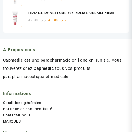
د.ت 60.00.
د.ت 75.00.
prix
prix
initial
actuel
URIAGE ROSELIANE CC CREME SPF50+ 40ML
était :
est :
Le
Le
47.00
د.ت
43.00
د.ت
د.ت 60.00.
د.ت 75.00.
prix
prix
initial
actuel
était :
est :
د.ت 43.00.
د.ت 47.00.
A Propos nous
Capmedic
est une parapharmacie en ligne en Tunisie. Vous
trouverez chez
Capmedic
tous vos produits
parapharmaceutique et médicale
Informations
Conditions générales
Politique de confidentialité
Contacter nous
MARQUES